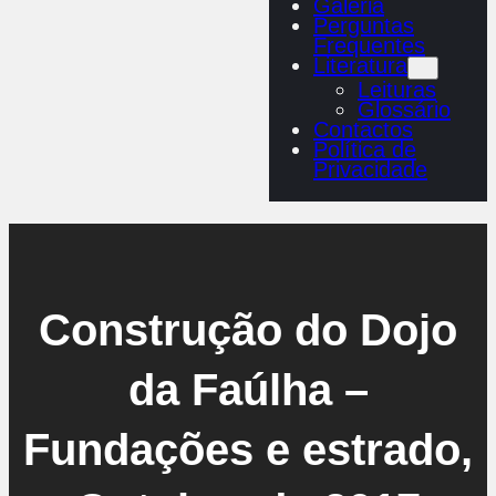
Galeria
Perguntas
Frequentes
Literatura
Leituras
Glossário
Contactos
Política de
Privacidade
Construção do Dojo
da Faúlha –
Fundações e estrado,