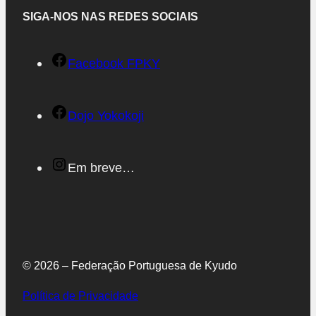
SIGA-NOS NAS REDES SOCIAIS
F
Facebook FPKY
a
c
F
Dojo Yokokoji
e
a
b
c
I
Em breve…
o
e
n
o
b
s
k
o
t
o
a
© 2026 – Federação Portuguesa de Kyudo
k
g
Política de Privacidade
r