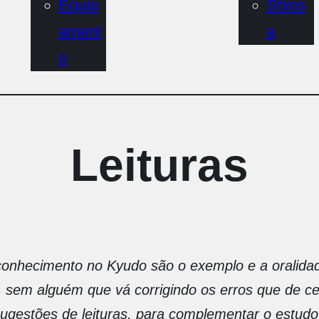
Equip
Shins
ament
a
o
Leituras
conhecimento no Kyudo são o exemplo e a oralida
, sem alguém que vá corrigindo os erros que de cer
ugestões de leituras, para complementar o estudo