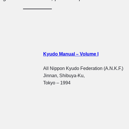
Kyudo Manu
al – Volu
me I
All Nippon Kyudo Federation (A.N.K.F.)
Jinnan, Shibuya-Ku,
Tokyo – 1994