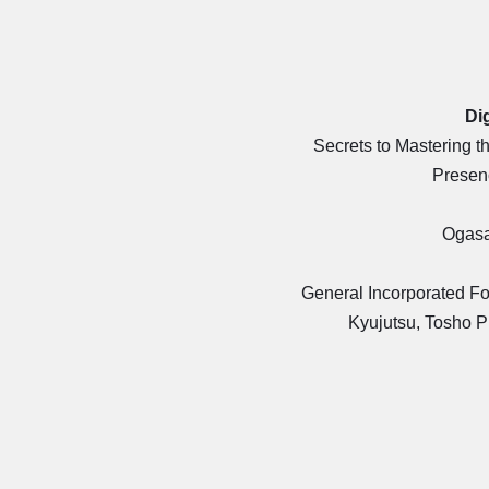
Dig
Secrets to Mastering 
Presen
Ogasa
General Incorporated F
Kyujutsu, Tosho Pr